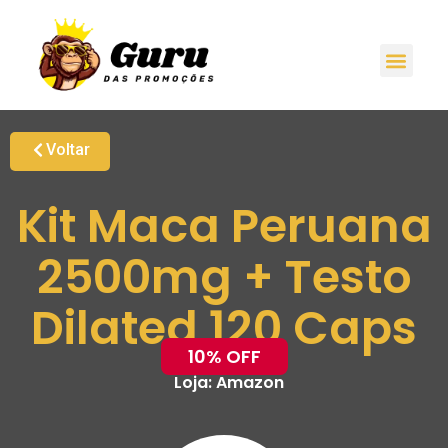
Voltar
Kit Maca Peruana
2500mg + Testo
Dilated 120 Caps
10% OFF
Loja:
Amazon