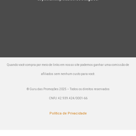
Quando você compra por meio de links em nosso site podemos ganhar uma comissão de
afiliados sem nenhum custo para você.
© Guru das Promoções 2025 – Todos os direitos reservados
CNPJ: 42.939.424/0001-66
Política de Privacidade