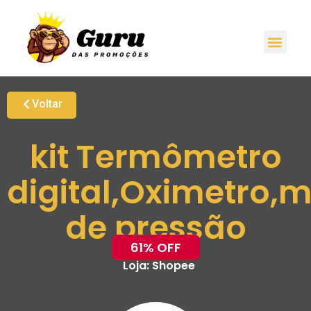
Voltar
kit Termômetro
digital,Oximetro,
de pressão
61% OFF
Loja:
Shopee