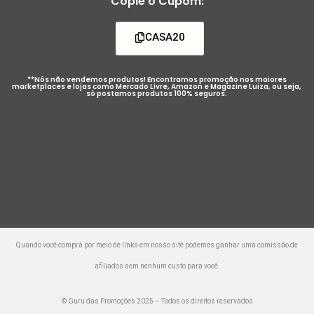
Copie o Cupom:
CASA20
**Nós não vendemos produtos! Encontramos promoção nos maiores
marketplaces e lojas como Mercado Livre, Amazon e Magazine Luiza, ou seja,
só postamos produtos 100% seguros.
Quando você compra por meio de links em nosso site podemos ganhar uma comissão de
afiliados sem nenhum custo para você.
© Guru das Promoções 2025 – Todos os direitos reservados