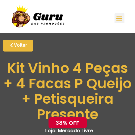
Voltar
Kit Vinho 4 Peças
+ 4 Facas P Queijo
+ Petisqueira
Presente
38% OFF
Loja:
Mercado Livre