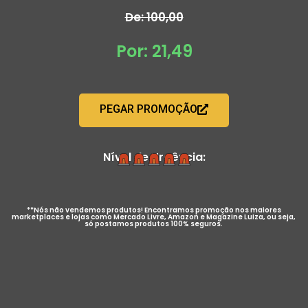
De: 100,00
Por: 21,49
PEGAR PROMOÇÃO
Nível de Urgência:
**Nós não vendemos produtos! Encontramos promoção nos maiores
marketplaces e lojas como Mercado Livre, Amazon e Magazine Luiza, ou seja,
só postamos produtos 100% seguros.