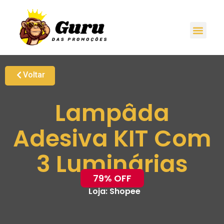
Voltar
Lampâda
Adesiva KIT Com
3 Luminárias
79% OFF
Loja:
Shopee