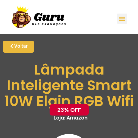
Voltar
Lâmpada
Inteligente Smart
10W Elgin RGB Wifi
23% OFF
Loja:
Amazon