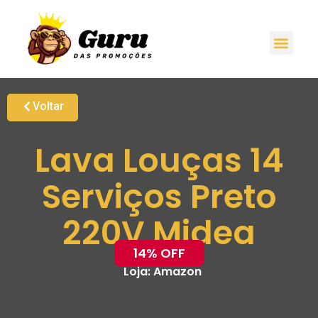
Voltar
Lava Louças 14
Serviços Preto
220V Midea
14% OFF
Loja:
Amazon