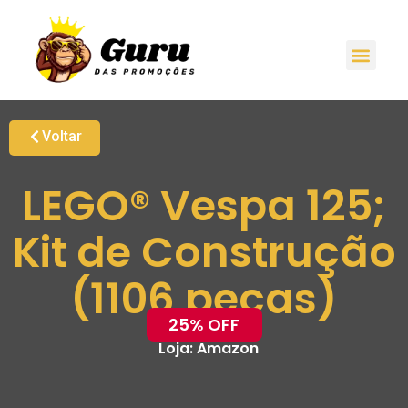
Voltar
LEGO® Vespa 125;
Kit de Construção
(1106 peças)
25% OFF
Loja:
Amazon