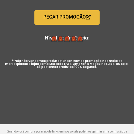
PEGAR PROMOÇÃO
Nível de Urgência:
**Nós não vendemos produtos! Encontramos promoção nos maiores
marketplaces e lojas como Mercado Livre, Amazon e Magazine Luiza, ou seja,
só postamos produtos 100% seguros.
Quando você compra por meio de links em nosso site podemos ganhar uma comissão de