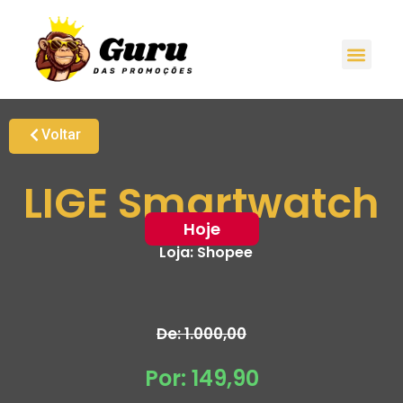
Voltar
LIGE Smartwatch
Hoje
Loja:
Shopee
De: 1.000,00
Por: 149,90