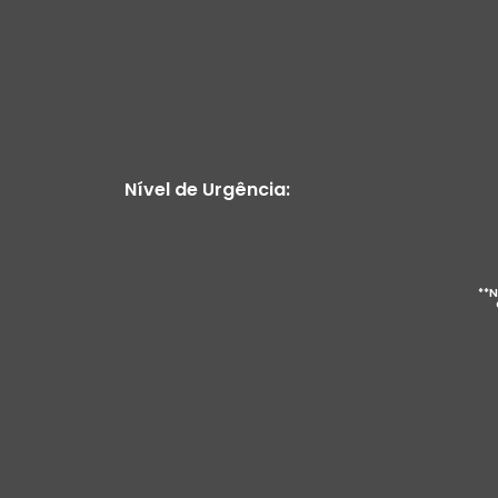
Nível de Urgência:
**N