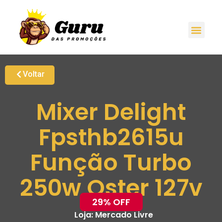
Voltar
Mixer Delight
Fpsthb2615u
Função Turbo
250w Oster 127v
29% OFF
Loja:
Mercado Livre