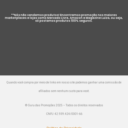
**Nós não vendemos produtos! Encontramos promoção nos maiores
marketplaces e lojas como Mercado Livre, Amazon e Magazine Luiza, ou seja,
só postamos produtos 100% seguros.
Quando você compra por meio de links em nosso site podemos ganhar uma comissão de
afiliados sem nenhum custo para você.
© Guru das Promoções 2025 – Todos os direitos reservados
CNPJ: 42.939.424/0001-66