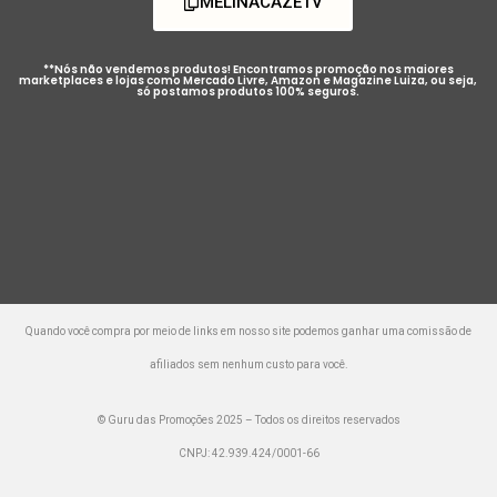
MELINACAZETV
**Nós não vendemos produtos! Encontramos promoção nos maiores
marketplaces e lojas como Mercado Livre, Amazon e Magazine Luiza, ou seja,
só postamos produtos 100% seguros.
Quando você compra por meio de links em nosso site podemos ganhar uma comissão de
afiliados sem nenhum custo para você.
© Guru das Promoções 2025 – Todos os direitos reservados
CNPJ: 42.939.424/0001-66