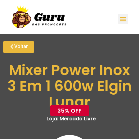
Voltar
Mixer Power Inox
3 Em 1 600w Elgin
Lunar
35% OFF
Loja:
Mercado Livre