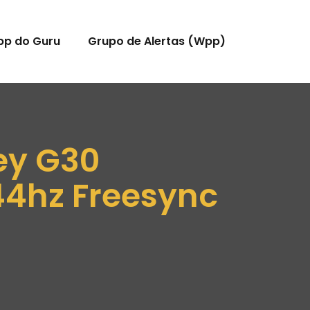
pp do Guru
Grupo de Alertas (Wpp)
ey G30
44hz Freesync