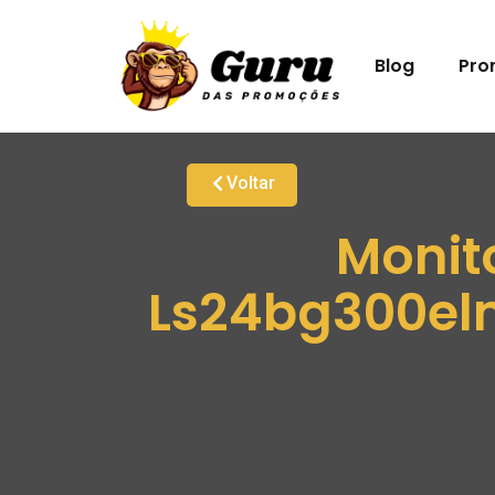
Blog
Pro
Voltar
Monit
Ls24bg300elm