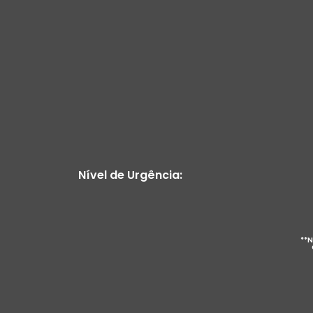
Nível de Urgência:
**N