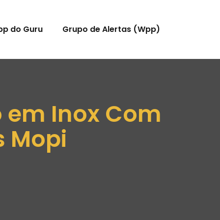
pp do Guru
Grupo de Alertas (Wpp)
o em Inox Com
os Mopi