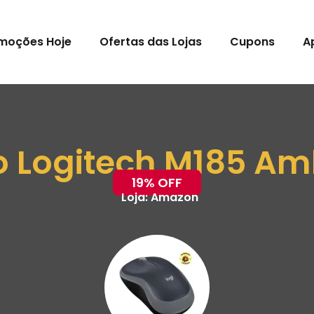
moções Hoje
Ofertas das Lojas
Cupons
A
 Logitech M185 Am
19% OFF
Loja:
Amazon