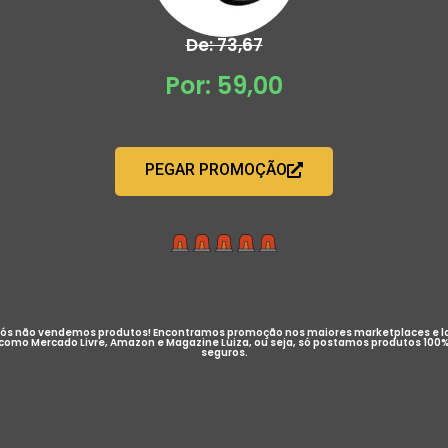
De: 73,67
Por: 59,00
PEGAR PROMOÇÃO
ós não vendemos produtos! Encontramos promoção nos maiores marketplaces e l
como Mercado Livre, Amazon e Magazine Luiza, ou seja, só postamos produtos 100
seguros.