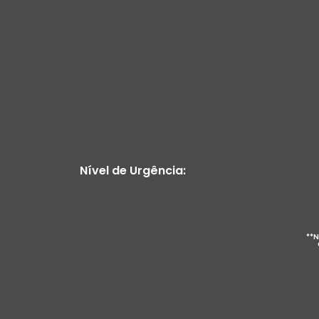
Nível de Urgência:
**N