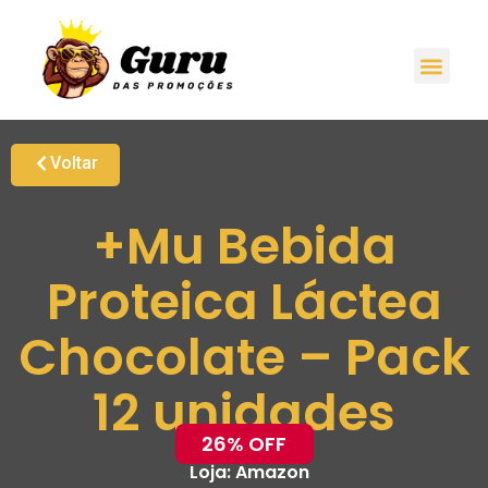
Voltar
+Mu Bebida
Proteica Láctea
Chocolate – Pack
12 unidades
26% OFF
Loja:
Amazon