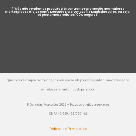
**Nós não vendemos produtos! Encontramos promoção nos maiores
marketplaces e lojas como Mercado Livre, Amazon e Magazine Luiza, ou seja,
só postamos produtos 100% seguros.
Quando você compra por meio de links em nosso site podemos ganhar uma comissão de
afiliados sem nenhum custo para você.
© Guru das Promoções 2025 – Todos os direitos reservados
CNPJ: 42.939.424/0001-66
Política de Privacidade