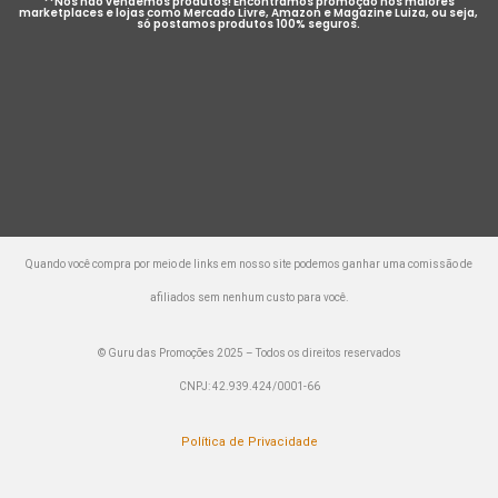
**Nós não vendemos produtos! Encontramos promoção nos maiores
marketplaces e lojas como Mercado Livre, Amazon e Magazine Luiza, ou seja,
só postamos produtos 100% seguros.
Quando você compra por meio de links em nosso site podemos ganhar uma comissão de
afiliados sem nenhum custo para você.
© Guru das Promoções 2025 – Todos os direitos reservados
CNPJ: 42.939.424/0001-66
Política de Privacidade