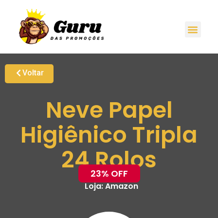
Voltar
Neve Papel
Higiênico Tripla
24 Rolos
23% OFF
Loja:
Amazon