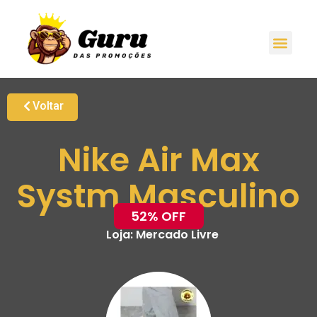
Voltar
Nike Air Max
Systm Masculino
52% OFF
Loja:
Mercado Livre