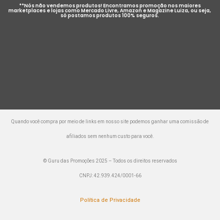
**Nós não vendemos produtos! Encontramos promoção nos maiores
marketplaces e lojas como Mercado Livre, Amazon e Magazine Luiza, ou seja,
só postamos produtos 100% seguros.
Quando você compra por meio de links em nosso site podemos ganhar uma comissão de
afiliados sem nenhum custo para você.
© Guru das Promoções 2025 – Todos os direitos reservados
CNPJ: 42.939.424/0001-66
Política de Privacidade