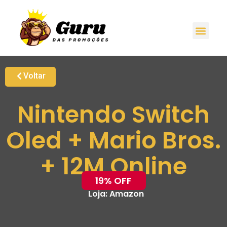
Voltar
Nintendo Switch
Oled + Mario Bros.
+ 12M Online
19% OFF
Loja:
Amazon