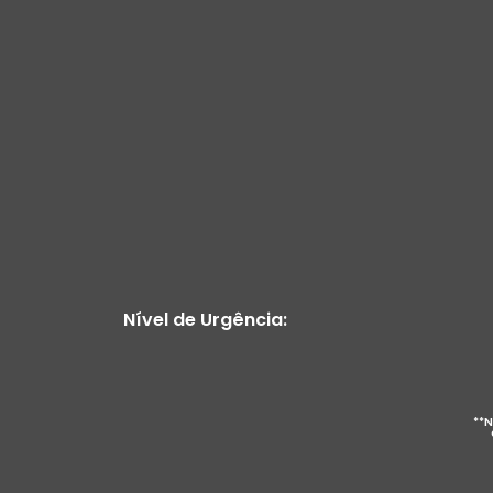
Nível de Urgência:
**N