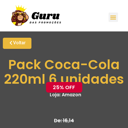
Voltar
Pack Coca-Cola
220ml 6 unidades
25% OFF
Loja:
Amazon
De: 16,14