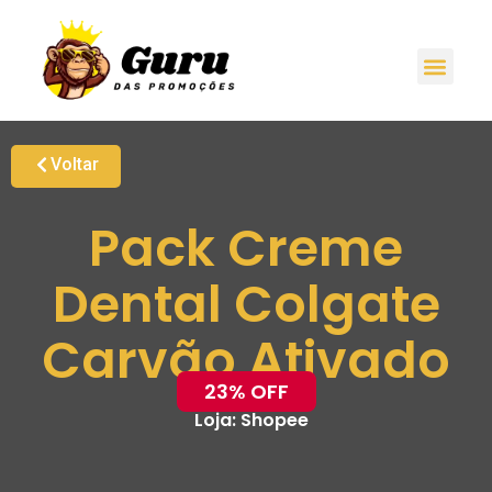
Voltar
Pack Creme
Dental Colgate
Carvão Ativado
23% OFF
Loja:
Shopee