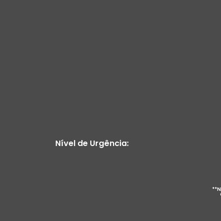
Nível de Urgência:
**N