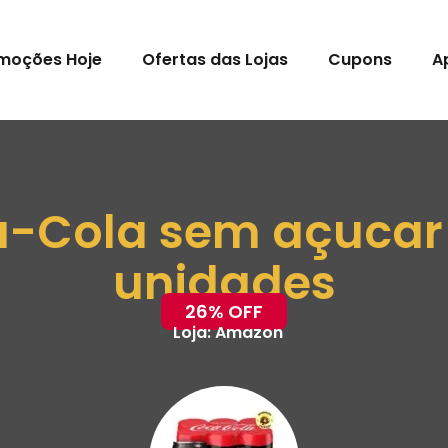
moções Hoje
Ofertas das Lojas
Cupons
A
a-Cola sem açucar 
unidades
26% OFF
Loja:
Amazon