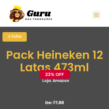
Voltar
Pack Heineken 12
Latas 473ml
23% OFF
Loja:
Amazon
De: 77,88