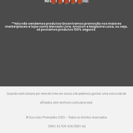
Nível de Urgência:
**Nós não vendemos produtos! Encontramos promoção nos maiores
marketplaces e lojas como Mercado Livre, Amazon e Magazine Luiza, ou seja,
só postamos produtos 100% seguros.
Quando você compra por meio de links em nosso site podemos ganhar uma comissão de
afiliados sem nenhum custo para você.
© Guru das Promoções 2025 – Todos os direitos reservados
CNPJ: 42.939.424/0001-66