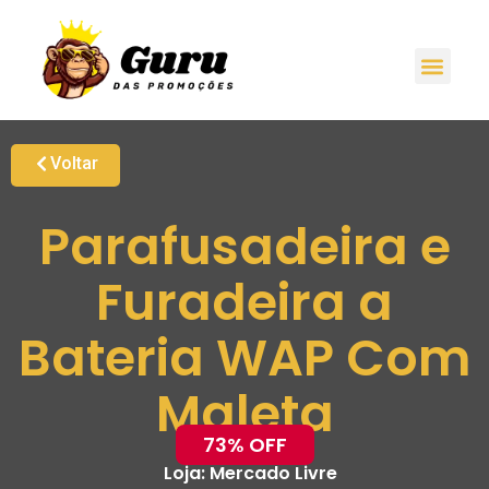
Voltar
Parafusadeira e
Furadeira a
Bateria WAP Com
Maleta
73% OFF
Loja:
Mercado Livre