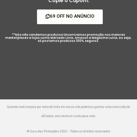
Copie o Cupom:
69 OFF NO ANÚNCIO
**Nós não vendemos produtos! Encontramos promoção nos maiores
marketplaces e lojas como Mercado Livre, Amazon e Magazine Luiza, ou seja,
só postamos produtos 100% seguros.
Quando você compra por meio de links em nosso site podemos ganhar uma comissão de
afiliados sem nenhum custo para você.
© Guru das Promoções 2025 – Todos os direitos reservados