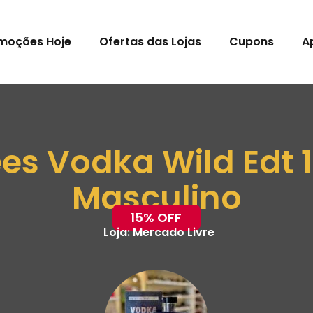
moções Hoje
Ofertas das Lojas
Cupons
A
ees Vodka Wild Edt
Masculino
15% OFF
Loja:
Mercado Livre