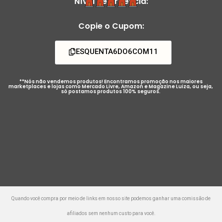
Nível de Urgência:
Copie o Cupom:
ESQUENTA6DO6COM11
**Nós não vendemos produtos! Encontramos promoção nos maiores
marketplaces e lojas como Mercado Livre, Amazon e Magazine Luiza, ou seja,
só postamos produtos 100% seguros.
Quando você compra por meio de links em nosso site podemos ganhar uma comissão de
afiliados sem nenhum custo para você.