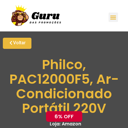
Voltar
Philco,
PAC12000F5, Ar-
Condicionado
Portátil 220V
6% OFF
Loja:
Amazon