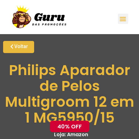
Voltar
Philips Aparador
de Pelos
Multigroom 12 em
1 MG5950/15
40% OFF
Loja:
Amazon