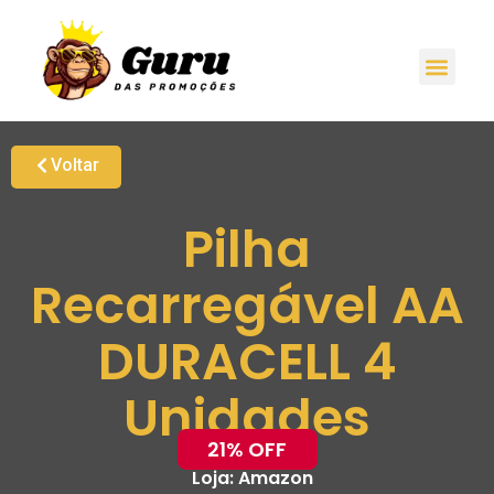
Voltar
Pilha
Recarregável AA
DURACELL 4
Unidades
21% OFF
Loja:
Amazon