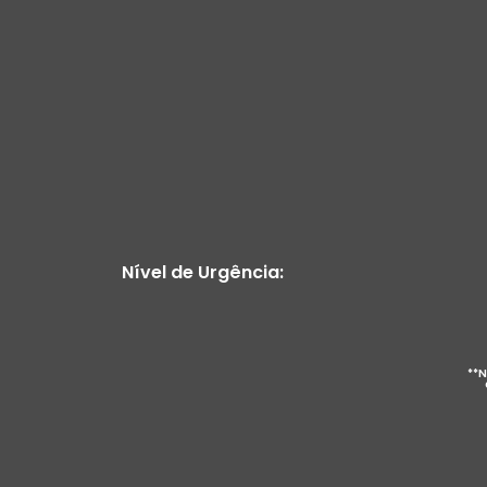
Nível de Urgência:
**N