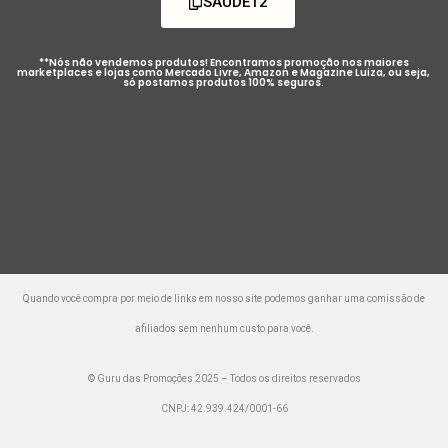
SAUDE12
**Nós não vendemos produtos! Encontramos promoção nos maiores
marketplaces e lojas como Mercado Livre, Amazon e Magazine Luiza, ou seja,
só postamos produtos 100% seguros.
Quando você compra por meio de links em nosso site podemos ganhar uma comissão de
afiliados sem nenhum custo para você.
© Guru das Promoções 2025 – Todos os direitos reservados
CNPJ: 42.939.424/0001-66