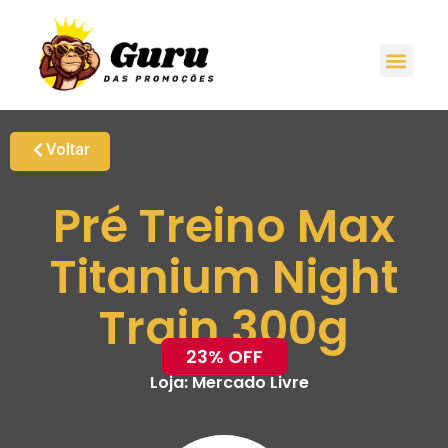
Voltar
Pré Treino Max
Titanium Night
Train 300g
23% OFF
Loja:
Mercado Livre