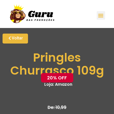
Voltar
Pringles
Churrasco 109g
20% OFF
Loja:
Amazon
De: 10,99