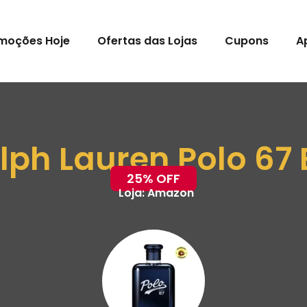
moções Hoje
Ofertas das Lojas
Cupons
A
lph Lauren Polo 67 
25% OFF
Loja:
Amazon