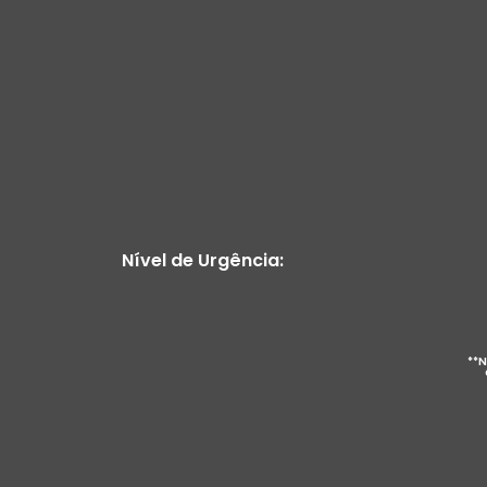
Nível de Urgência:
**N