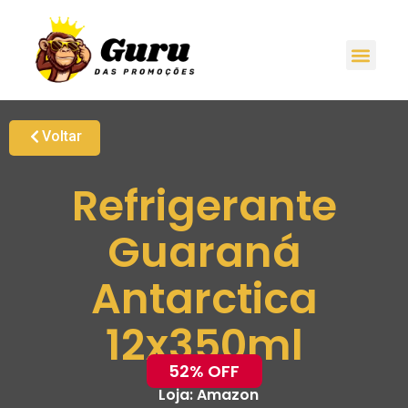
Voltar
Refrigerante
Guaraná
Antarctica
12x350ml
52% OFF
Loja:
Amazon