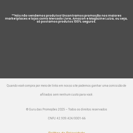
**Nós não vendemos produtos! Encontramos promoção nos maiores
marketplaces e lojas como Mercado Livre, Amazon e Magazine Luiza, ou seja,
só postamos produtos 100% seguros.
Quando você compra por meio de links em nosso site podemos ganhar uma comissão de
afiliados sem nenhum custo para você.
© Guru das Promoções 2025 – Todos os direitos reservados
CNPJ: 42.939.424/0001-66