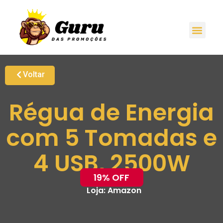
Voltar
Régua de Energia
com 5 Tomadas e
4 USB, 2500W
19% OFF
Loja:
Amazon