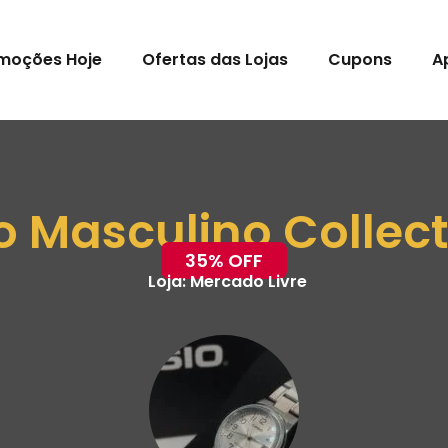
moções Hoje
Ofertas das Lojas
Cupons
A
o Masculino Collec
35% OFF
Loja:
Mercado Livre