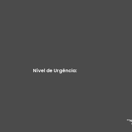
Nível de Urgência:
**N