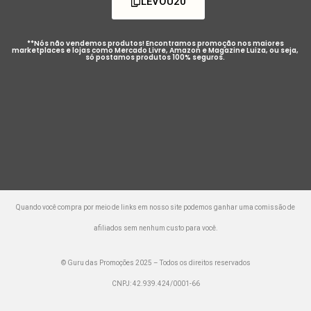
LEVOU20
**Nós não vendemos produtos! Encontramos promoção nos maiores
marketplaces e lojas como Mercado Livre, Amazon e Magazine Luiza, ou seja,
só postamos produtos 100% seguros.
Quando você compra por meio de links em nosso site podemos ganhar uma comissão de
afiliados sem nenhum custo para você.
© Guru das Promoções 2025 – Todos os direitos reservados
CNPJ: 42.939.424/0001-66