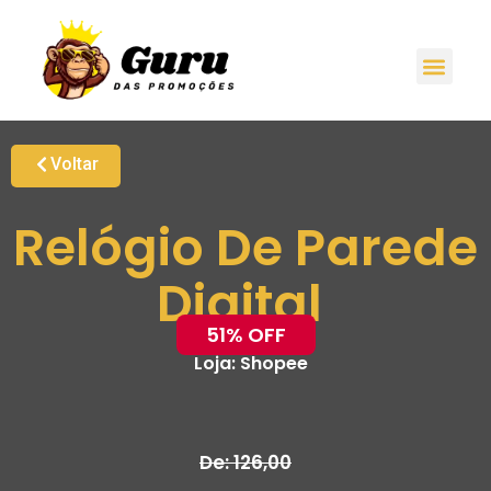
Voltar
Relógio De Parede
Digital
51% OFF
Loja:
Shopee
De: 126,00