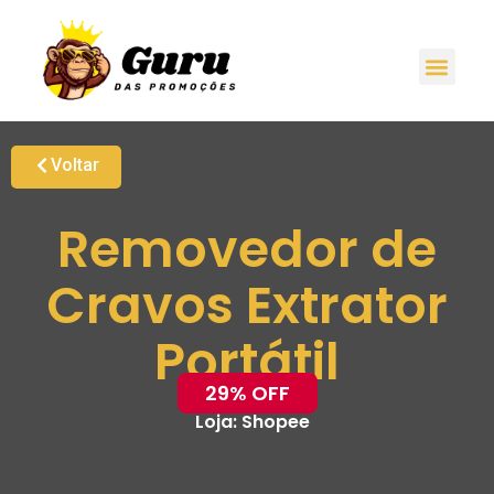
Voltar
Removedor de
Cravos Extrator
Portátil
29% OFF
Loja:
Shopee