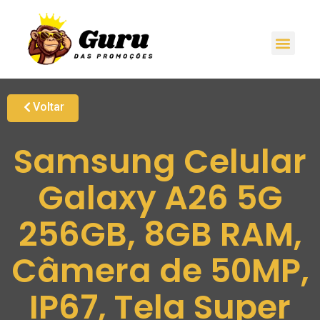
Voltar
Samsung Celular
Galaxy A26 5G
256GB, 8GB RAM,
Câmera de 50MP,
IP67, Tela Super