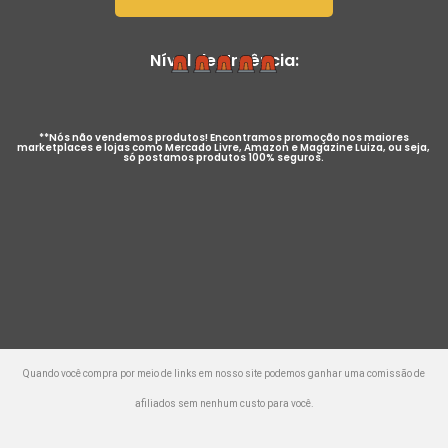
Nível de Urgência:
**Nós não vendemos produtos! Encontramos promoção nos maiores
marketplaces e lojas como Mercado Livre, Amazon e Magazine Luiza, ou seja,
só postamos produtos 100% seguros.
Quando você compra por meio de links em nosso site podemos ganhar uma comissão de
afiliados sem nenhum custo para você.