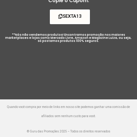
Copie o Cupom:
SEXTA13
**Nós não vendemos produtos! Encontramos promoção nos maiores
marketplaces e lojas como Mercado Livre, Amazon e Magazine Luiza, ou seja,
só postamos produtos 100% seguros.
Quando você compra por meio de links em nosso site podemos ganhar uma comissão de
afiliados sem nenhum custo para você.
© Guru das Promoções 2025 – Todos os direitos reservados