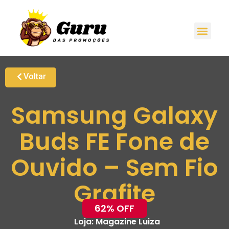
Voltar
Samsung Galaxy
Buds FE Fone de
Ouvido – Sem Fio
Grafite
62% OFF
Loja:
Magazine Luiza