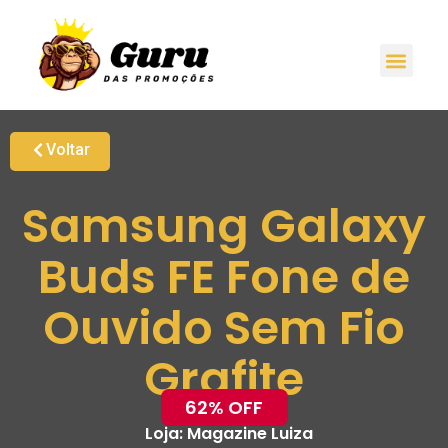
Voltar
Samsung Galaxy
Buds FE Fone de
Ouvido Sem Fio
Grafite
62% OFF
Loja:
Magazine Luiza