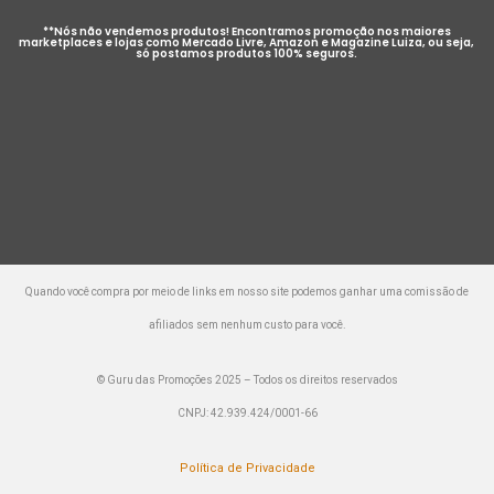
**Nós não vendemos produtos! Encontramos promoção nos maiores
marketplaces e lojas como Mercado Livre, Amazon e Magazine Luiza, ou seja,
só postamos produtos 100% seguros.
Quando você compra por meio de links em nosso site podemos ganhar uma comissão de
afiliados sem nenhum custo para você.
© Guru das Promoções 2025 – Todos os direitos reservados
CNPJ: 42.939.424/0001-66
Política de Privacidade