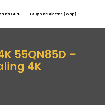
pp do Guru
Grupo de Alertas (Wpp)
 4K 55QN85D –
aling 4K