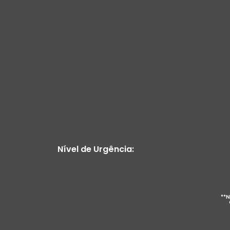
Nível de Urgência:
**N