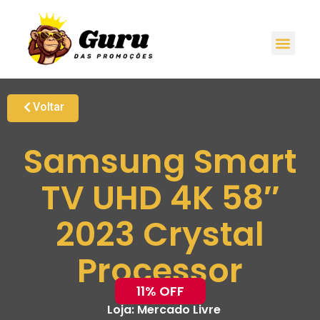
Voltar
Samsung Smart
TV UHD 4K 58″
2023 Crystal
Processor
11% OFF
Loja:
Mercado Livre