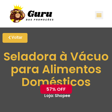
Voltar
Seladora à Vácuo
para Alimentos
Domésticos
57% OFF
Loja:
Shopee