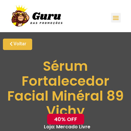
Voltar
Sérum
Fortalecedor
Facial Minéral 89
Vichy
40% OFF
Loja:
Mercado Livre