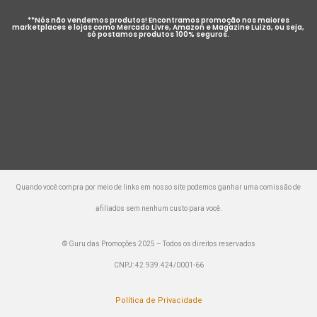
**Nós não vendemos produtos! Encontramos promoção nos maiores
marketplaces e lojas como Mercado Livre, Amazon e Magazine Luiza, ou seja,
só postamos produtos 100% seguros.
Quando você compra por meio de links em nosso site podemos ganhar uma comissão de
afiliados sem nenhum custo para você.
© Guru das Promoções 2025 – Todos os direitos reservados
CNPJ: 42.939.424/0001-66
Política de Privacidade