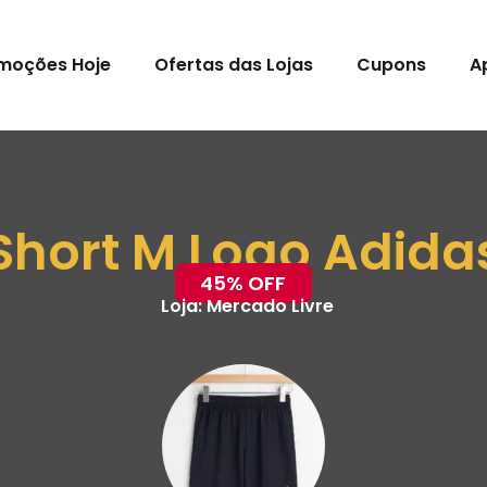
moções Hoje
Ofertas das Lojas
Cupons
A
Short M Logo Adida
45% OFF
Loja:
Mercado Livre