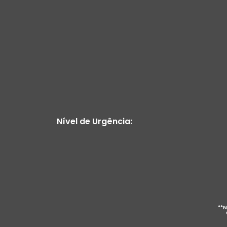
Nível de Urgência:
**N