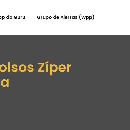
pp do Guru
Grupo de Alertas (Wpp)
lsos Zíper
na