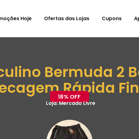
moções Hoje
Ofertas das Lojas
Cupons
A
culino Bermuda 2 Bo
ecagem Rápida Fi
18% OFF
Loja:
Mercado Livre