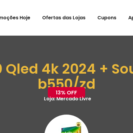
moções Hoje
Ofertas das Lojas
Cupons
A
0 Qled 4k 2024 + S
b550/zd
13% OFF
Loja:
Mercado Livre